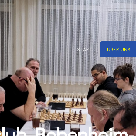
START
ÜBER UNS
lub Bobenheim